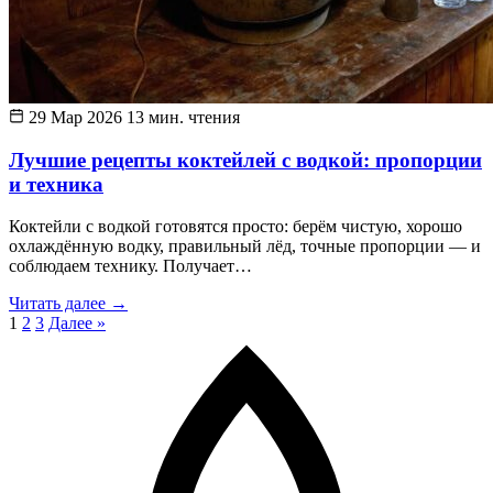
29 Мар 2026
13 мин. чтения
Лучшие рецепты коктейлей с водкой: пропорции
и техника
Коктейли с водкой готовятся просто: берём чистую, хорошо
охлаждённую водку, правильный лёд, точные пропорции — и
соблюдаем технику. Получает…
Читать далее
→
1
2
3
Далее »