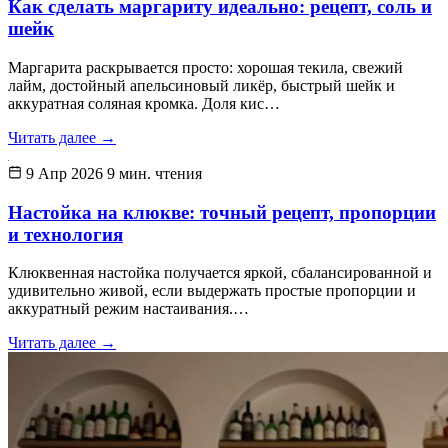
Как сделать маргариту идеально: рецепт, соль и
шейк
Маргарита раскрывается просто: хорошая текила, свежий
лайм, достойный апельсиновый ликёр, быстрый шейк и
аккуратная соляная кромка. Доля кис…
Читать далее
→
9 Апр 2026
9 мин. чтения
Настойка на клюкве: точный рецепт, пропорции
и технология
Клюквенная настойка получается яркой, сбалансированной и
удивительно живой, если выдержать простые пропорции и
аккуратный режим настаивания.…
Читать далее
→