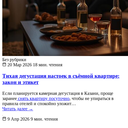
Без рубрики
20 Мар 2026
18 мин. чтения
Тихая дегустация настоек в съёмной квартире:
закон и этикет
Если планируется камерная дегустация в Казани, проще
заранее
снять квартиру посуточно
, чтобы не упираться в
правила отелей и спокойно уложит…
Читать далее
→
9 Апр 2026
9 мин. чтения