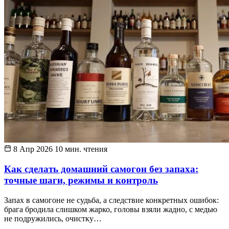
8 Апр 2026
10 мин. чтения
Как сделать домашний самогон без запаха:
точные шаги, режимы и контроль
Запах в самогоне не судьба, а следствие конкретных ошибок:
брага бродила слишком жарко, головы взяли жадно, с медью
не подружились, очистку…